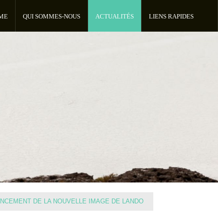
Jump to navigation
ME
QUI SOMMES-NOUS
ACTUALITÉS
LIENS RAPIDES
PRÉSENTATION
TOUTES
LA PRESSE
POINTS DE VENTE
EN PHOTOS
NOS PARTENAIRES
RÉALISATIONS
EN VIDÉOS
MENTIONS LÉGALES
ANCEMENT DE LA NOUVELLE IMAGE DE LANDO