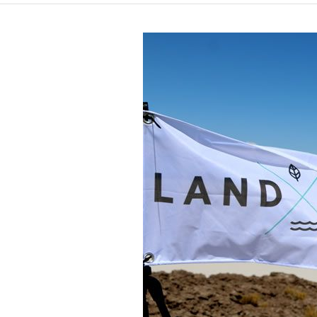
êtes
ici