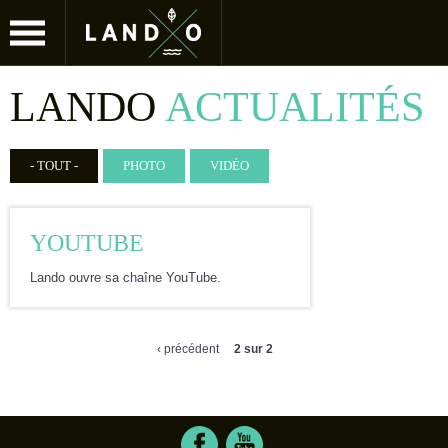
Jump to navigation
LANDO
ACTUALITÉS
- TOUT -
PHOTO
VIDÉO
YOUTUBE
Lando ouvre sa chaîne YouTube.
‹ précédent
2 sur 2